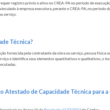
equer registro prévio e ativo no CREA-PA no período de execução
 vinculado à empresa executora, perante o CREA-PA, no período da
u serviço.
ade Técnica?
o fornecida pela contratante da obra ou serviço, pessoa física ou 
viço e identifica seus elementos quantitativos e qualitativos, o lo
xecutadas.
o Atestado de Capacidade Técnica para a 
isponíveis no Anexo IV da
Resolução 1137/2023
do Confea.