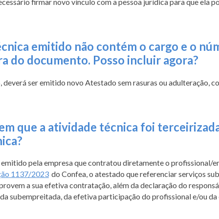
ssário firmar novo vínculo com a pessoa jurídica para que ela pos
nica emitido não contém o cargo e o núme
ra do documento. Posso incluir agora?
 deverá ser emitido novo Atestado sem rasuras ou adulteração, co
em que a atividade técnica foi terceiriza
ica?
emitido pela empresa que contratou diretamente o profissional/e
ção 1137/2023
do Confea, o atestado que referenciar serviços s
em a sua efetiva contratação, além da declaração do responsáve
da subempreitada, da efetiva participação do profissional e/ou d