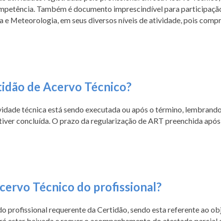
ompetência. Também é documento imprescindível para participação 
 e Meteorologia, em seus diversos níveis de atividade, pois comp
tidão de Acervo Técnico?
tividade técnica está sendo executada ou após o término, lembran
tiver concluída. O prazo da regularização de ART preenchida após 
cervo Técnico do profissional?
profissional requerente da Certidão, sendo esta referente ao ob
rá estar baixada e requer o acompanhamento do atestado parcial