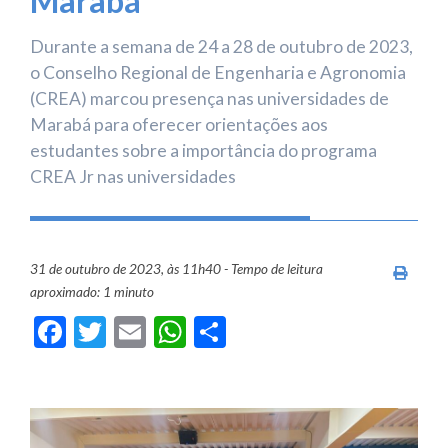
Marabá
Durante a semana de 24 a 28 de outubro de 2023,
o Conselho Regional de Engenharia e Agronomia
(CREA) marcou presença nas universidades de
Marabá para oferecer orientações aos
estudantes sobre a importância do programa
CREA Jr nas universidades
31 de outubro de 2023, às 11h40 - Tempo de leitura
Imprim
aproximado: 1 minuto
Facebook
Twitter
Email
WhatsApp
Share