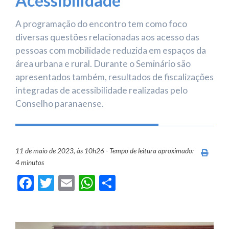
Acessibilidade
A programação do encontro tem como foco
diversas questões relacionadas aos acesso das
pessoas com mobilidade reduzida em espaços da
área urbana e rural. Durante o Seminário são
apresentados também, resultados de fiscalizações
integradas de acessibilidade realizadas pelo
Conselho paranaense.
11 de maio de 2023, às 10h26 - Tempo de leitura aproximado:
Imprim
4 minutos
Facebook
Twitter
Email
WhatsApp
Share