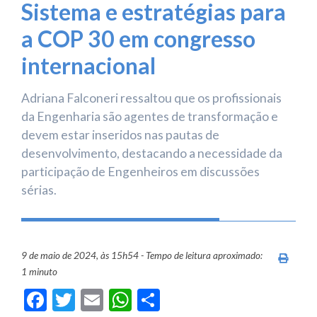
Sistema e estratégias para
a COP 30 em congresso
internacional
Adriana Falconeri ressaltou que os profissionais
da Engenharia são agentes de transformação e
devem estar inseridos nas pautas de
desenvolvimento, destacando a necessidade da
participação de Engenheiros em discussões
sérias.
9 de maio de 2024, às 15h54 - Tempo de leitura aproximado:
Imprim
1 minuto
Facebook
Twitter
Email
WhatsApp
Share