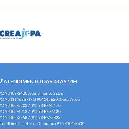
ATENDIMENTO DAS 08 ÀS 14H
91) 98409-2420 Atendimento SEDE
91) 984114696 / (91) 984045630 Divida Ativa
91) 98403-5803 / (91) 98403-8470
91) 98402-4812 / (91) 98405-6120
91) 98408-3558 / (91) 98407-5823
tendimento setor de Cobrança 91 98404-5630