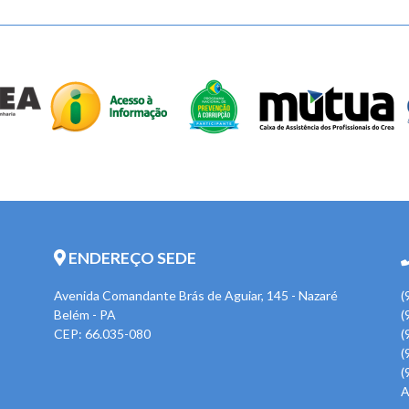
ENDEREÇO SEDE
Avenida Comandante Brás de Aguiar, 145 - Nazaré
(
Belém - PA
(
CEP: 66.035-080
(
(
(
A