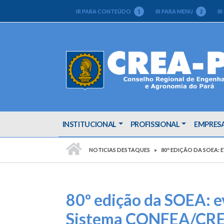
IR PARA CONTEÚDO
1
IR PARA MENU
2
IR
INSTITUCIONAL
PROFISSIONAL
EMPRES
PÁGINA INICIAL
NOTICIAS DESTAQUES
80º EDIÇÃO DA SOEA:
80º edição da SOEA: e
Sistema CONFEA/CRE