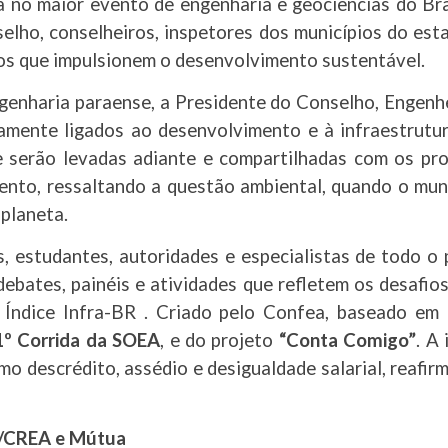
no maior evento de engenharia e geociências do Br
elho, conselheiros, inspetores dos municípios do esta
tos que impulsionem o desenvolvimento sustentável.
enharia paraense, a Presidente do Conselho, Engenhei
mente ligados ao desenvolvimento e à infraestrutura
e serão levadas adiante e compartilhadas com os pro
ento, ressaltando a questão ambiental, quando o mu
 planeta.
is, estudantes, autoridades e especialistas de todo 
 debates, painéis e atividades que refletem os desafi
Índice Infra-BR . Criado pelo Confea, baseado em
1º Corrida da SOEA
, e do projeto
“Conta Comigo”
. A
mo descrédito, assédio e desigualdade salarial, reafi
/CREA e Mútua