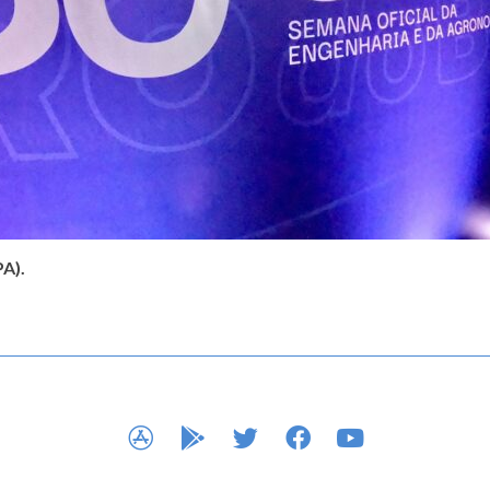
A).
APP STORE
GOOGLE PLAY
TWITTER
FACEBOOK
YOUTUBE