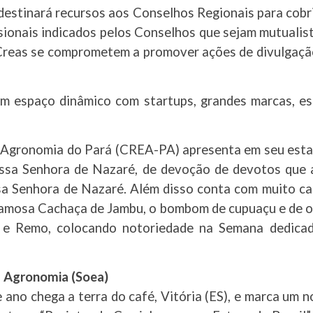
destinará recursos aos Conselhos Regionais para cobr
sionais indicados pelos Conselhos que sejam mutualis
s Creas se comprometem a promover ações de divulgaçã
 um espaço dinâmico com startups, grandes marcas, e
Agronomia do Pará (CREA-PA) apresenta em seu estande
ossa Senhora de Nazaré, de devoção de devotos que
a Senhora de Nazaré. Além disso conta com muito ca
famosa Cachaça de Jambu, o bombom de cupuaçu e de ou
u e Remo, colocando notoriedade na Semana dedicada
a Agronomia (Soea)
ano chega a terra do café, Vitória (ES), e marca um n