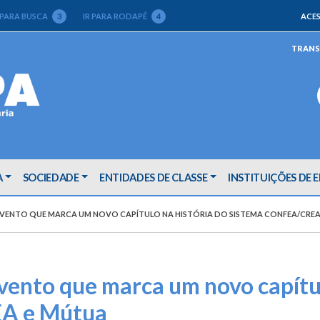
 PARA BUSCA
3
IR PARA RODAPÉ
4
ACES
TRANS
A
SOCIEDADE
ENTIDADES DE CLASSE
INSTITUIÇÕES DE 
 EVENTO QUE MARCA UM NOVO CAPÍTULO NA HISTÓRIA DO SISTEMA CONFEA/CRE
vento que marca um novo capítul
A e Mútua