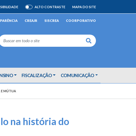
SIBILIDADE
ALTO CONTRASTE
MAPA DO SITE
ATIVAR/DESATIVAR
PARÊNCIA
CREAJR
SISCREA
COORPORATIVO
Buscar
ENSINO
FISCALIZAÇÃO
COMUNICAÇÃO
A E MÚTUA
o na história do