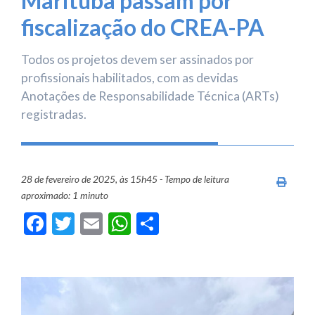
Marituba passam por
fiscalização do CREA-PA
Todos os projetos devem ser assinados por
profissionais habilitados, com as devidas
Anotações de Responsabilidade Técnica (ARTs)
registradas.
28 de fevereiro de 2025, às 15h45 - Tempo de leitura
Imprim
aproximado: 1 minuto
Facebook
Twitter
Email
WhatsApp
Share