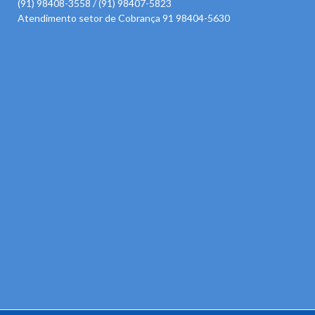
(91) 98408-3558 / (91) 98407-5823
Atendimento setor de Cobrança 91 98404-5630