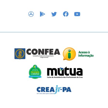
APP STORE
GOOGLE PLAY
TWITTER
FACEBOOK
YOUTUBE