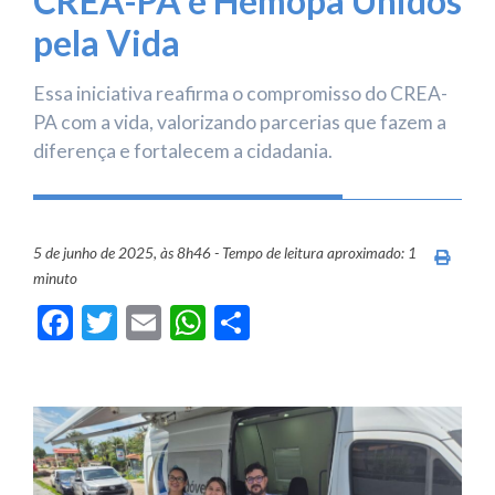
CREA-PA e Hemopa Unidos
pela Vida
Essa iniciativa reafirma o compromisso do CREA-
PA com a vida, valorizando parcerias que fazem a
diferença e fortalecem a cidadania.
5 de junho de 2025, às 8h46 - Tempo de leitura aproximado: 1
Imprim
minuto
Facebook
Twitter
Email
WhatsApp
Share