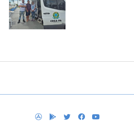
APP STORE
GOOGLE PLAY
TWITTER
FACEBOOK
YOUTUBE