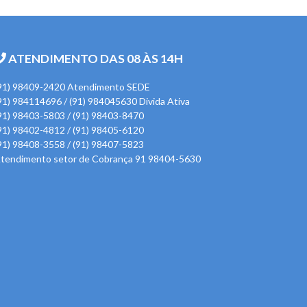
ATENDIMENTO DAS 08 ÀS 14H
91) 98409-2420 Atendimento SEDE
91) 984114696 / (91) 984045630 Divida Ativa
91) 98403-5803 / (91) 98403-8470
91) 98402-4812 / (91) 98405-6120
91) 98408-3558 / (91) 98407-5823
tendimento setor de Cobrança 91 98404-5630