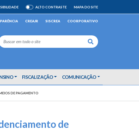
SIBILIDADE
ALTO CONTRASTE
MAPA DO SITE
ATIVAR/DESATIVAR
PARÊNCIA
CREAJR
SISCREA
COORPORATIVO
Buscar
ENSINO
FISCALIZAÇÃO
COMUNICAÇÃO
 MEIOS DE PAGAMENTO
edenciamento de