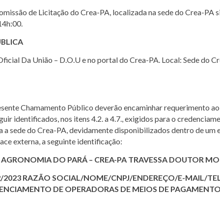
missão de Licitação do Crea-PA, localizada na sede do Crea-PA s
14h:00.
ÚBLICA
Oficial Da União – D.O.U e no portal do Crea-PA. Local: Sede do 
presente Chamamento Público deverão encaminhar requerimento a
r identificados, nos itens 4.2. a 4.7., exigidos para o credenciam
a a sede do Crea-PA, devidamente disponibilizados dentro de um 
ace externa, a seguinte identificação:
AGRONOMIA DO PARÁ – CREA-PA TRAVESSA DOUTOR MORA
2/2023 RAZÃO SOCIAL/NOME/CNPJ/ENDEREÇO/E-MAIL/T
DENCIAMENTO DE OPERADORAS DE MEIOS DE PAGAMENT