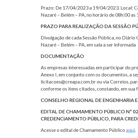
Prazo: De 17/04/2023 a 19/04/2023. Local: Co
Nazaré – Belém – PA, no horário de 08h:00 as 
PRAZO PARA REALIZAÇÃO DA SESSÃO P
Divulgação de cada Sessão Pública, no Diário 
Nazaré – Belém – PA, em sala a ser informada
DOCUMENTAÇÃO
As empresas interessadas em participar do 
Anexo I, em conjunto com os documentos, a segui
licitacoes@creapa.com.br ou via Correios, par
conforme os itens citados, constando, em sua f
CONSELHO REGIONAL DE ENGENHARIA E 
EDITAL DE CHAMAMENTO PÚBLICO Nº 0
CREDENCIAMENTO PÚBLICO, PARA CRE
Acesse o edital de Chamamento Público
aqui
.