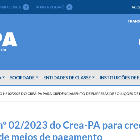
 PARA BUSCA
3
IR PARA RODAPÉ
4
ACES
TRANS
A
SOCIEDADE
ENTIDADES DE CLASSE
INSTITUIÇÕES DE 
Nº 02/2023 DO CREA-PA PARA CREDENCIAMENTO DE EMPRESAS DE SOLUÇÕES DE
º 02/2023 do Crea-PA para cr
 de meios de pagamento