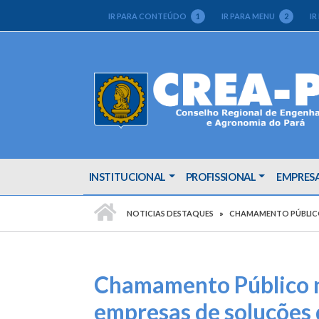
IR PARA CONTEÚDO
1
IR PARA MENU
2
IR
INSTITUCIONAL
PROFISSIONAL
EMPRES
PÁGINA INICIAL
NOTICIAS DESTAQUES
CHAMAMENTO PÚBLICO 
Chamamento Público n
empresas de soluções