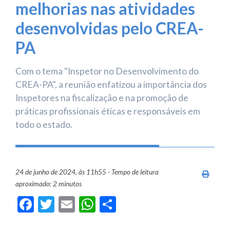
melhorias nas atividades
desenvolvidas pelo CREA-
PA
Com o tema "Inspetor no Desenvolvimento do
CREA-PA", a reunião enfatizou a importância dos
Inspetores na fiscalização e na promoção de
práticas profissionais éticas e responsáveis em
todo o estado.
24 de junho de 2024, às 11h55 - Tempo de leitura
Imprim
aproximado: 2 minutos
Facebook
Twitter
Email
WhatsApp
Share