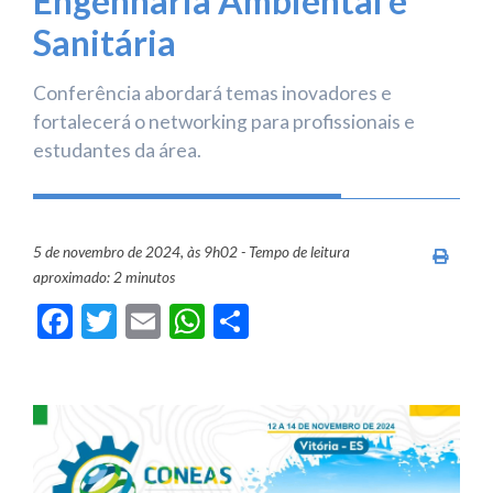
Engenharia Ambiental e
Sanitária
Conferência abordará temas inovadores e
fortalecerá o networking para profissionais e
estudantes da área.
5 de novembro de 2024, às 9h02 - Tempo de leitura
Imprim
aproximado: 2 minutos
Facebook
Twitter
Email
WhatsApp
Share