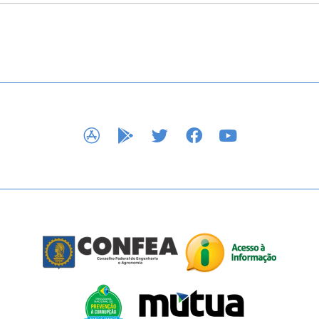
APP STORE
GOOGLE PLAY
TWITTER
FACEBOOK
YOUTUBE