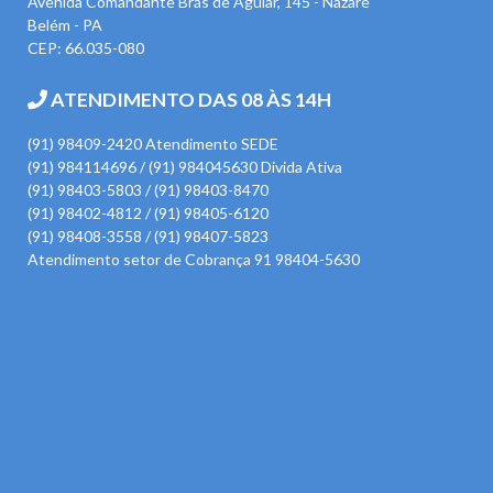
Avenida Comandante Brás de Aguiar, 145 - Nazaré
Belém - PA
CEP: 66.035-080
ATENDIMENTO DAS 08 ÀS 14H
(91) 98409-2420 Atendimento SEDE
(91) 984114696 / (91) 984045630 Divida Ativa
(91) 98403-5803 / (91) 98403-8470
(91) 98402-4812 / (91) 98405-6120
(91) 98408-3558 / (91) 98407-5823
Atendimento setor de Cobrança 91 98404-5630