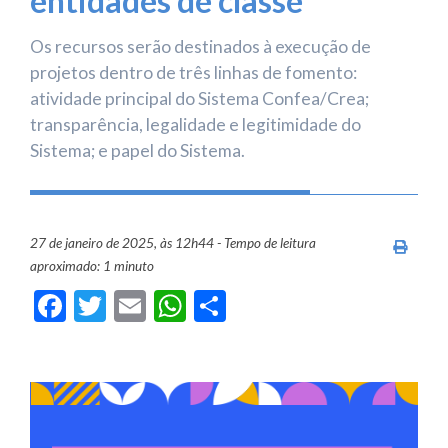
entidades de classe
Os recursos serão destinados à execução de
projetos dentro de três linhas de fomento:
atividade principal do Sistema Confea/Crea;
transparência, legalidade e legitimidade do
Sistema; e papel do Sistema.
27 de janeiro de 2025, às 12h44 - Tempo de leitura
Imprim
aproximado: 1 minuto
Facebook
Twitter
Email
WhatsApp
Share