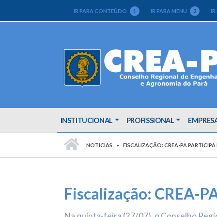
IR PARA CONTEÚDO
1
IR PARA MENU
2
IR
INSTITUCIONAL
PROFISSIONAL
EMPRES
PÁGINA INICIAL
NOTICIAS
FISCALIZAÇÃO: CREA-PA PARTICIP
Fiscalização: CREA-PA
Na quinta-feira (27/07), o Conselho Reg