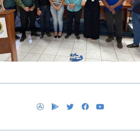
APP STORE
GOOGLE PLAY
TWITTER
FACEBOOK
YOUTUBE