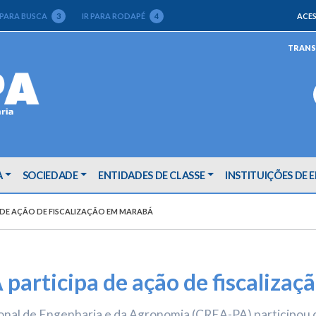
 PARA BUSCA
3
IR PARA RODAPÉ
4
ACES
TRANS
A
SOCIEDADE
ENTIDADES DE CLASSE
INSTITUIÇÕES DE 
A DE AÇÃO DE FISCALIZAÇÃO EM MARABÁ
 participa de ação de fiscaliza
ional de Engenharia e da Agronomia (CREA-PA) participou