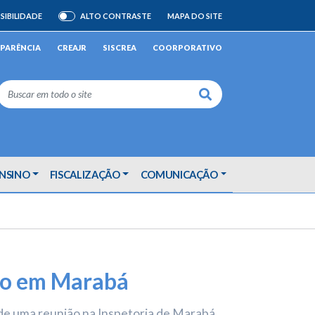
SIBILIDADE
ALTO CONTRASTE
MAPA DO SITE
ATIVAR/DESATIVAR
PARÊNCIA
CREAJR
SISCREA
COORPORATIVO
Buscar
ENSINO
FISCALIZAÇÃO
COMUNICAÇÃO
ção em Marabá
 de uma reunião na Inspetoria de Marabá