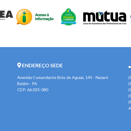
ENDEREÇO SEDE
Avenida Comandante Brás de Aguiar, 145 - Nazaré
(
Belém - PA
(
CEP: 66.035-080
(
(
(
A