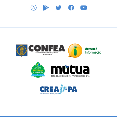
APP STORE
GOOGLE PLAY
TWITTER
FACEBOOK
YOUTUBE