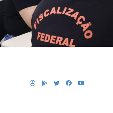
APP STORE
GOOGLE PLAY
TWITTER
FACEBOOK
YOUTUBE