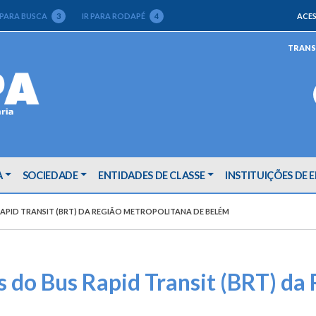
 PARA BUSCA
3
IR PARA RODAPÉ
4
ACES
TRANS
A
SOCIEDADE
ENTIDADES DE CLASSE
INSTITUIÇÕES DE 
RAPID TRANSIT (BRT) DA REGIÃO METROPOLITANA DE BELÉM
as do Bus Rapid Transit (BRT) d