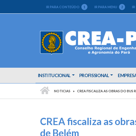
IR PARA CONTEÚDO
1
IR PARA MENU
2
IR
INSTITUCIONAL
PROFISSIONAL
EMPRES
PÁGINA INICIAL
NOTICIAS
CREA FISCALIZA AS OBRAS DO BUS 
CREA fiscaliza as obr
de Belém