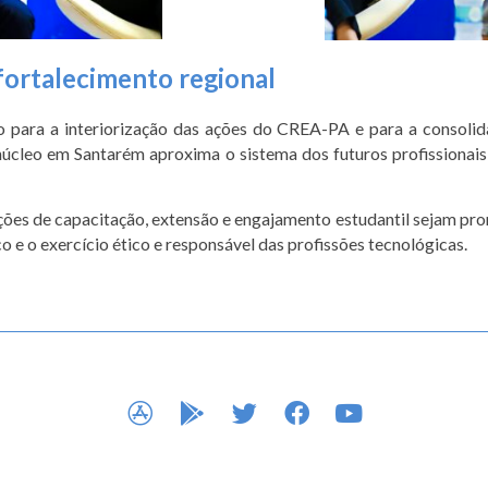
fortalecimento regional
o para a interiorização das ações do CREA-PA e para a consol
 núcleo em Santarém aproxima o sistema dos futuros profissiona
 ações de capacitação, extensão e engajamento estudantil sejam pr
 e o exercício ético e responsável das profissões tecnológicas.
APP STORE
GOOGLE PLAY
TWITTER
FACEBOOK
YOUTUBE