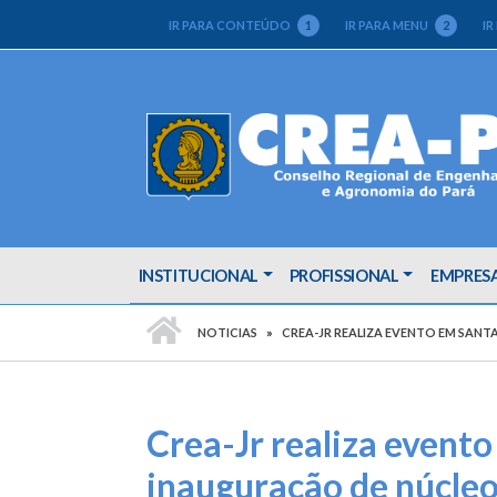
IR PARA CONTEÚDO
1
IR PARA MENU
2
IR
INSTITUCIONAL
PROFISSIONAL
EMPRES
PÁGINA INICIAL
NOTICIAS
CREA-JR REALIZA EVENTO EM SAN
Crea-Jr realiza event
inauguração de núcleo