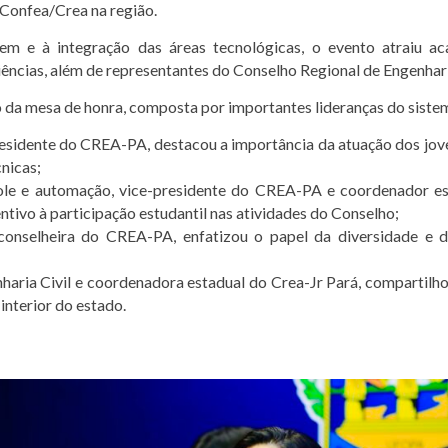
 Confea/Crea na região.
m e à integração das áreas tecnológicas, o evento atraiu aca
ciências, além de representantes do Conselho Regional de Engenh
o da mesa de honra, composta por importantes lideranças do siste
 presidente do CREA-PA, destacou a importância da atuação dos jo
nicas;
role e automação, vice-presidente do CREA-PA e coordenador es
tivo à participação estudantil nas atividades do Conselho;
e conselheira do CREA-PA, enfatizou o papel da diversidade e 
haria Civil e coordenadora estadual do Crea-Jr Pará, compartilho
interior do estado.