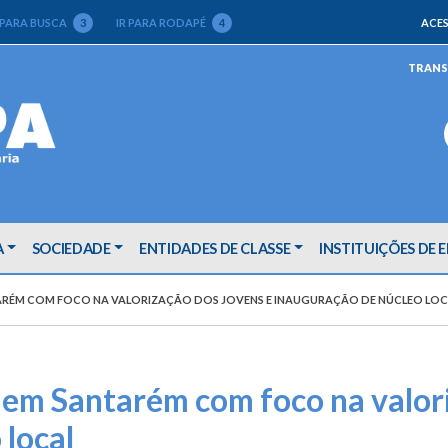
 PARA BUSCA
3
IR PARA RODAPÉ
4
ACES
TRANS
A
SOCIEDADE
ENTIDADES DE CLASSE
INSTITUIÇÕES DE 
TARÉM COM FOCO NA VALORIZAÇÃO DOS JOVENS E INAUGURAÇÃO DE NÚCLEO LOC
o em Santarém com foco na valor
 local