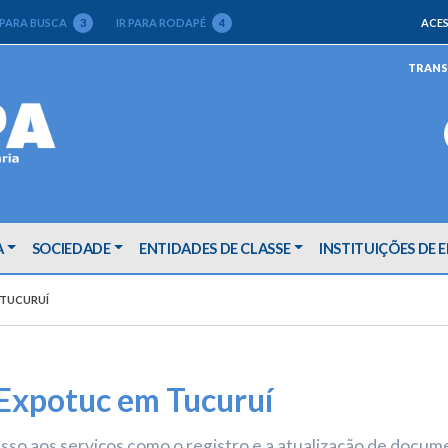
 PARA BUSCA
3
IR PARA RODAPÉ
4
ACES
TRANS
A
SOCIEDADE
ENTIDADES DE CLASSE
INSTITUIÇÕES DE 
 TUCURUÍ
Expotuc em Tucuruí
esso aos serviços como o registro e a atualização de docum