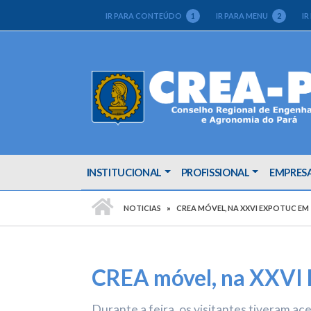
IR PARA CONTEÚDO
1
IR PARA MENU
2
IR
INSTITUCIONAL
PROFISSIONAL
EMPRES
PÁGINA INICIAL
NOTICIAS
CREA MÓVEL, NA XXVI EXPOTUC EM
CREA móvel, na XXVI 
Durante a feira, os visitantes tiveram ac