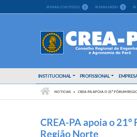
IR PARA CONTEÚDO
1
IR PARA MENU
2
IR
INSTITUCIONAL
PROFISSIONAL
EMPRES
PÁGINA INICIAL
NOTICIAS
CREA-PA APOIA O 21° FÓRUM REGI
CREA-PA apoia o 21° 
Região Norte