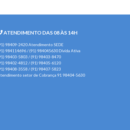
ATENDIMENTO DAS 08 ÀS 14H
91) 98409-2420 Atendimento SEDE
91) 984114696 / (91) 984045630 Divida Ativa
91) 98403-5803 / (91) 98403-8470
91) 98402-4812 / (91) 98405-6120
91) 98408-3558 / (91) 98407-5823
tendimento setor de Cobrança 91 98404-5630