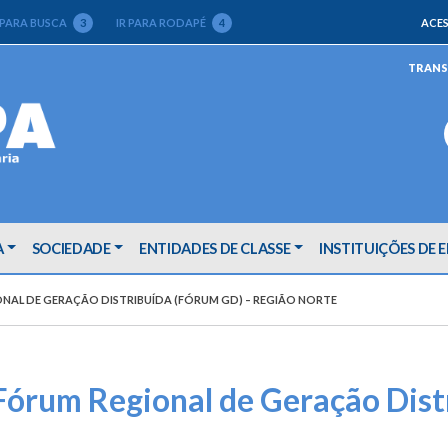
 PARA BUSCA
3
IR PARA RODAPÉ
4
ACES
TRANS
A
SOCIEDADE
ENTIDADES DE CLASSE
INSTITUIÇÕES DE 
ONAL DE GERAÇÃO DISTRIBUÍDA (FÓRUM GD) – REGIÃO NORTE
Fórum Regional de Geração Dist