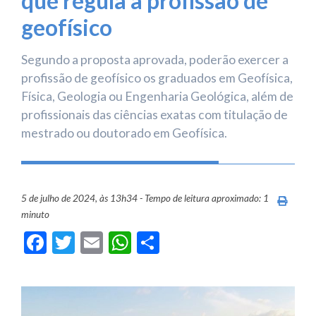
que regula a profissão de
geofísico
Segundo a proposta aprovada, poderão exercer a
profissão de geofísico os graduados em Geofísica,
Física, Geologia ou Engenharia Geológica, além de
profissionais das ciências exatas com titulação de
mestrado ou doutorado em Geofísica.
5 de julho de 2024, às 13h34 - Tempo de leitura aproximado: 1
Imprim
minuto
Facebook
Twitter
Email
WhatsApp
Share