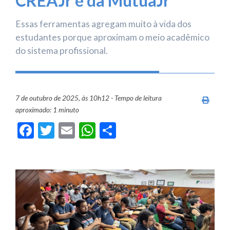
CREAJr e da MútuaJr
Essas ferramentas agregam muito à vida dos
estudantes porque aproximam o meio acadêmico
do sistema profissional.
7 de outubro de 2025, às 10h12 - Tempo de leitura
Imprim
aproximado: 1 minuto
Facebook
Twitter
Email
WhatsApp
Share