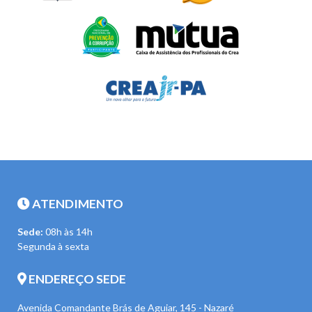
ATENDIMENTO
Sede:
08h às 14h
Segunda à sexta
ENDEREÇO SEDE
Avenida Comandante Brás de Aguiar, 145 - Nazaré