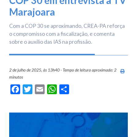
COP 30 em entrevista à TV
Marajoara
Com a COP 30 se aproximando, CREA-PA reforça
o compromisso com a fiscalização, e comenta
sobre o auxilio das IAS na profissão.
2 de julho de 2025, às 13h40 - Tempo de leitura aproximado: 2
Imprim
minutos
Facebook
Twitter
Email
WhatsApp
Share