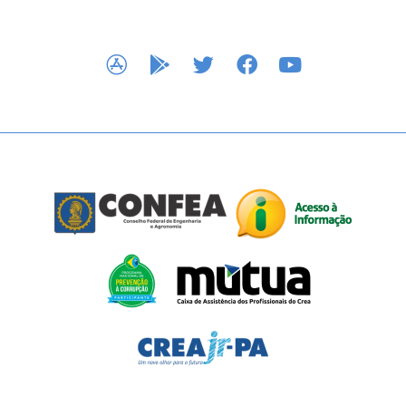
APP STORE
GOOGLE PLAY
TWITTER
FACEBOOK
YOUTUBE