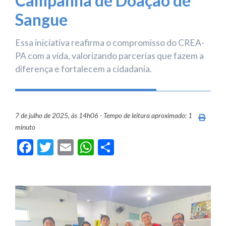
Campanha de Doação de
Sangue
Essa iniciativa reafirma o compromisso do CREA-
PA com a vida, valorizando parcerias que fazem a
diferença e fortalecem a cidadania.
7 de julho de 2025, às 14h06 - Tempo de leitura aproximado: 1
Imprim
minuto
Facebook
Twitter
Email
WhatsApp
Share