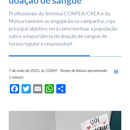
doação de sangue
Profissionais do Sistema CONFEA/CREA e da
Mútua também se engajarão na campanha, cujo
principal objetivo será conscientizar a população
sobre a importância da doação de sangue de
forma regular e responsável.
7 de maio de 2025, às 12h04 - Tempo de leitura aproximado:
Imprim
1 minuto
Facebook
Twitter
Email
WhatsApp
Share