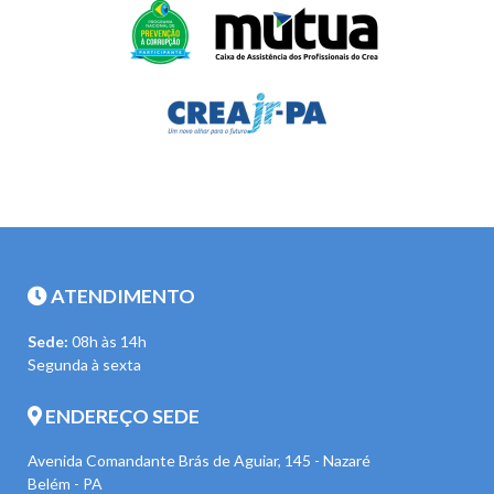
ATENDIMENTO
Sede:
08h às 14h
Segunda à sexta
ENDEREÇO SEDE
Avenida Comandante Brás de Aguiar, 145 - Nazaré
Belém - PA