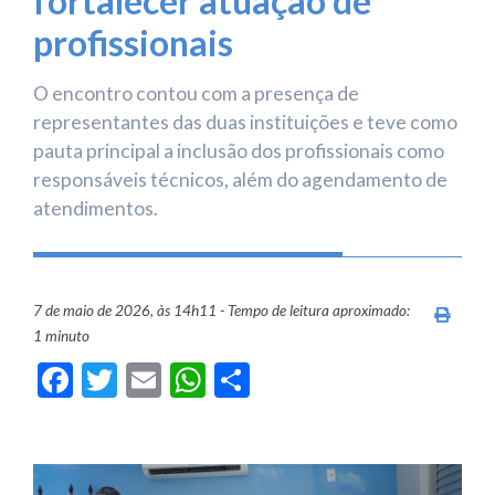
fortalecer atuação de
profissionais
O encontro contou com a presença de
representantes das duas instituições e teve como
pauta principal a inclusão dos profissionais como
responsáveis técnicos, além do agendamento de
atendimentos.
7 de maio de 2026, às 14h11 - Tempo de leitura aproximado:
Imprim
1 minuto
Facebook
Twitter
Email
WhatsApp
Share