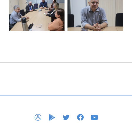
APP STORE
GOOGLE PLAY
TWITTER
FACEBOOK
YOUTUBE