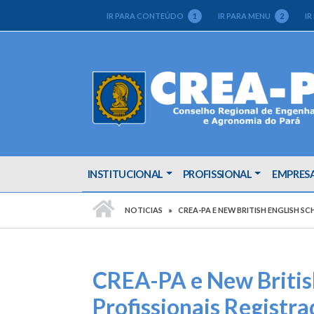
IR PARA CONTEÚDO
1
IR PARA MENU
2
IR
INSTITUCIONAL
PROFISSIONAL
EMPRES
PÁGINA INICIAL
NOTICIAS
CREA-PA E NEW BRITISH ENGLISH
CREA-PA e New British
Profissionais Registr