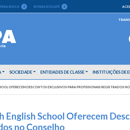
 PARA BUSCA
3
IR PARA RODAPÉ
4
ACES
TRANS
A
SOCIEDADE
ENTIDADES DE CLASSE
INSTITUIÇÕES DE 
 SCHOOL OFERECEM DESCONTOS EXCLUSIVOS PARA PROFISSIONAIS REGISTRADOS N
 English School Oferecem Desc
ados no Conselho