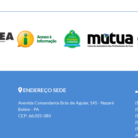
ENDEREÇO SEDE
Avenida Comandante Brás de Aguiar, 145 - Nazaré
(
Belém - PA
(
CEP: 66.035-080
(
(
(
A