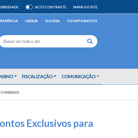
SIBILIDADE
ALTO CONTRASTE
MAPA DO SITE
ATIVAR/DESATIVAR
PARÊNCIA
CREAJR
SISCREA
COORPORATIVO
Buscar
ENSINO
FISCALIZAÇÃO
COMUNICAÇÃO
O CONSELHO
ontos Exclusivos para