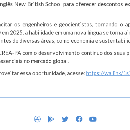
inglês New British School para oferecer descontos exc
pacitar os engenheiros e geocientistas, tornando o a
em 2025, a habilidade em uma nova língua se torna ai
ntes de diversas áreas, como economia e sustentabili
 CREA-PA com o desenvolvimento contínuo dos seus pro
essenciais no mercado global.
oveitar essa oportunidade, acesse:
https://wa.link/1
APP STORE
GOOGLE PLAY
TWITTER
FACEBOOK
YOUTUBE