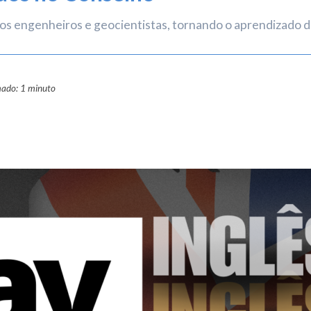
ar os engenheiros e geocientistas, tornando o aprendizado d
mado: 1 minuto