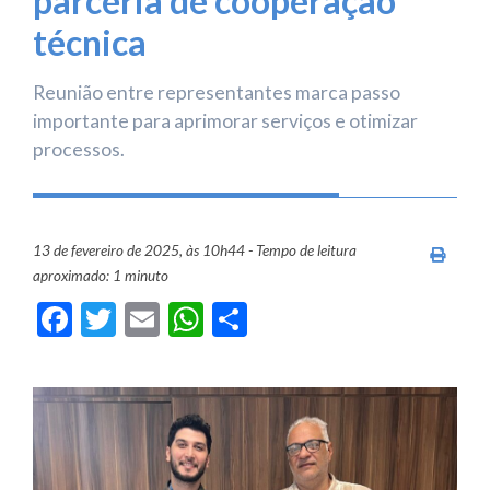
parceria de cooperação
técnica
Reunião entre representantes marca passo
importante para aprimorar serviços e otimizar
processos.
13 de fevereiro de 2025, às 10h44 - Tempo de leitura
Imprim
aproximado: 1 minuto
Facebook
Twitter
Email
WhatsApp
Share