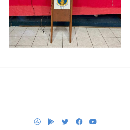
APP STORE
GOOGLE PLAY
TWITTER
FACEBOOK
YOUTUBE