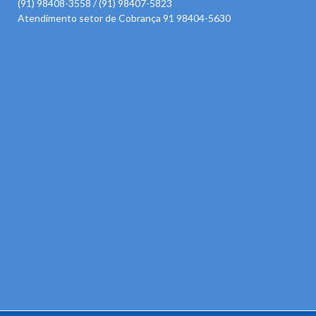
(91) 98408-3558 / (91) 98407-5823
Atendimento setor de Cobrança 91 98404-5630