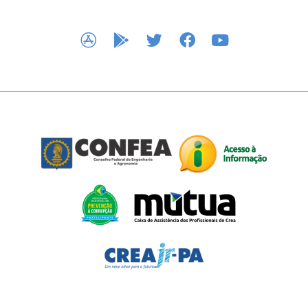
APP STORE
GOOGLE PLAY
TWITTER
FACEBOOK
YOUTUBE