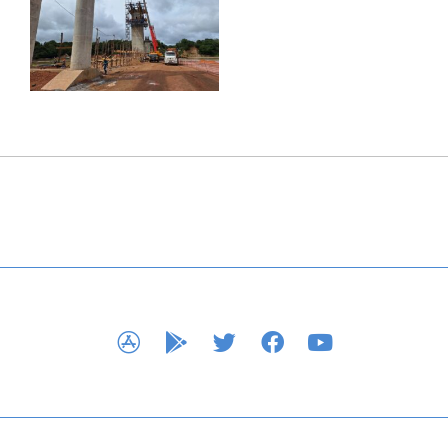
APP STORE
GOOGLE PLAY
TWITTER
FACEBOOK
YOUTUBE