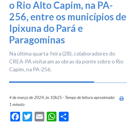
o Rio Alto Capim, na PA-
256, entre os municípios de
Ipixuna do Pará e
Paragominas
Na última quarta-feira (28), colaboradores do
CREA-PA visitaram as obras da ponte sobre o Rio
Capim, na PA-256.
4 de março de 2024, às 10h25 - Tempo de leitura aproximado:
Imprim
1 minuto
Facebook
Twitter
Email
WhatsApp
Share