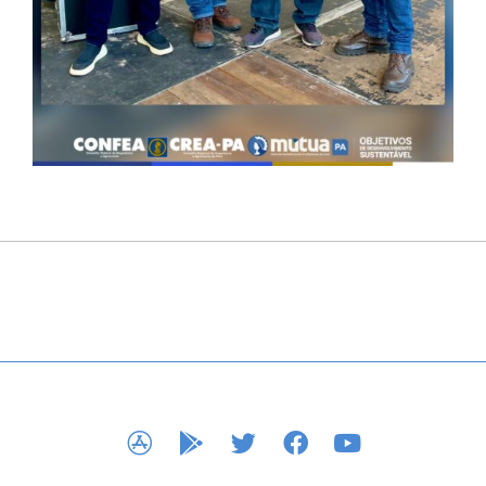
APP STORE
GOOGLE PLAY
TWITTER
FACEBOOK
YOUTUBE