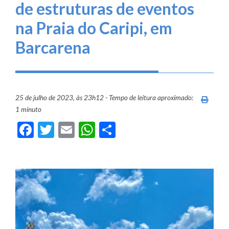
de estruturas de eventos
na Praia do Caripi, em
Barcarena
25 de julho de 2023, às 23h12 - Tempo de leitura aproximado:
Imprim
1 minuto
Facebook
Twitter
Email
WhatsApp
Share