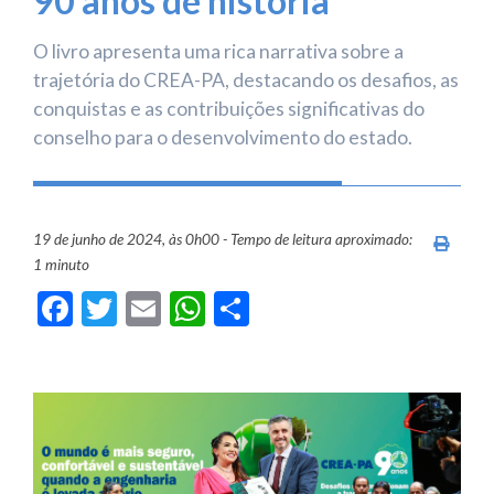
90 anos de história
O livro apresenta uma rica narrativa sobre a
trajetória do CREA-PA, destacando os desafios, as
conquistas e as contribuições significativas do
conselho para o desenvolvimento do estado.
19 de junho de 2024, às 0h00 - Tempo de leitura aproximado:
Imprim
1 minuto
Facebook
Twitter
Email
WhatsApp
Share