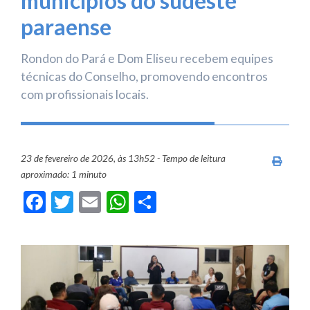
municípios do sudeste
paraense
Rondon do Pará e Dom Eliseu recebem equipes
técnicas do Conselho, promovendo encontros
com profissionais locais.
23 de fevereiro de 2026, às 13h52 - Tempo de leitura
Imprim
aproximado: 1 minuto
Facebook
Twitter
Email
WhatsApp
Share