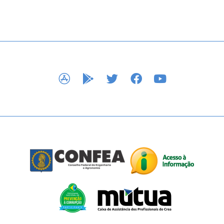
APP STORE
GOOGLE PLAY
TWITTER
FACEBOOK
YOUTUBE