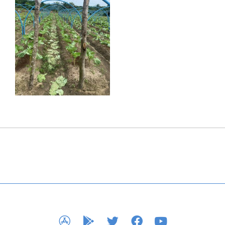
APP STORE
GOOGLE PLAY
TWITTER
FACEBOOK
YOUTUBE