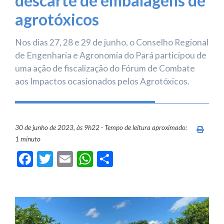
descarte de embalagens de
agrotóxicos
Nos dias 27, 28 e 29 de junho, o Conselho Regional
de Engenharia e Agronomia do Pará participou de
uma ação de fiscalização do Fórum de Combate
aos Impactos ocasionados pelos Agrotóxicos.
30 de junho de 2023, às 9h22 - Tempo de leitura aproximado:
Imprim
1 minuto
Facebook
Twitter
Email
WhatsApp
Share