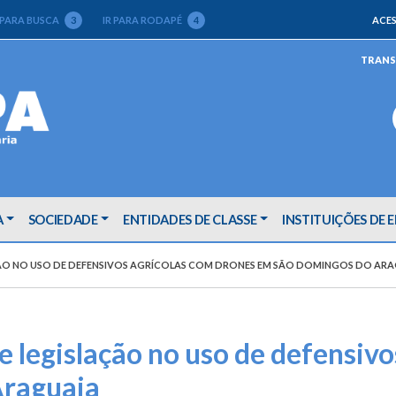
 PARA BUSCA
3
IR PARA RODAPÉ
4
ACES
TRANS
A
SOCIEDADE
ENTIDADES DE CLASSE
INSTITUIÇÕES DE 
ÇÃO NO USO DE DEFENSIVOS AGRÍCOLAS COM DRONES EM SÃO DOMINGOS DO AR
 legislação no uso de defensivo
Araguaia