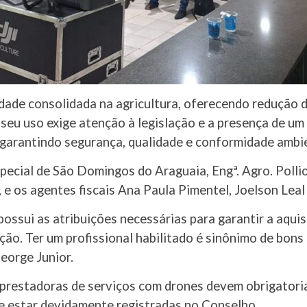
idade consolidada na agricultura, oferecendo redução 
 seu uso exige atenção à legislação e a presença de um
arantindo segurança, qualidade e conformidade ambie
pecial de São Domingos do Araguaia, Engª. Agro. Pollio
, e os agentes fiscais Ana Paula Pimentel, Joelson Lea
ossui as atribuições necessárias para garantir a aquis
ção. Ter um profissional habilitado é sinônimo de bons
eorge Junior.
restadoras de serviços com drones devem obrigatori
 e estar devidamente registradas no Conselho.