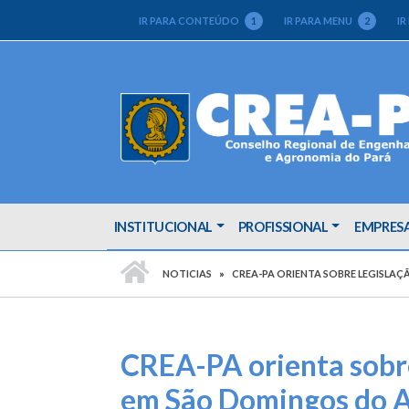
IR PARA CONTEÚDO
1
IR PARA MENU
2
IR
INSTITUCIONAL
PROFISSIONAL
EMPRES
PÁGINA INICIAL
NOTICIAS
CREA-PA ORIENTA SOBRE LEGISLA
CREA-PA orienta sobre
em São Domingos do 