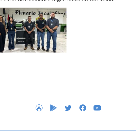
APP STORE
GOOGLE PLAY
TWITTER
FACEBOOK
YOUTUBE