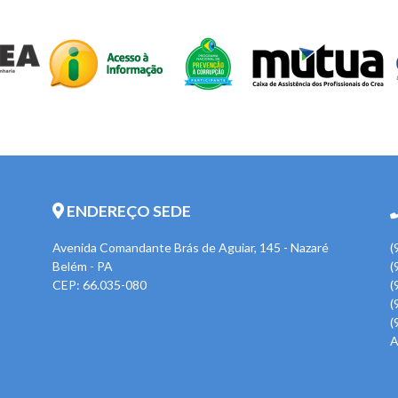
ENDEREÇO SEDE
Avenida Comandante Brás de Aguiar, 145 - Nazaré
(
Belém - PA
(
CEP: 66.035-080
(
(
(
A