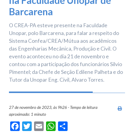
na Faculdade Unopar de
Barcarena
O CREA-PA esteve presente na Faculdade
Unopar, polo Barcarena, para falar a respeito do
Sistema Confea/CREA/Mútua aos acadêmicos
das Engenharias Mecânica, Produção e Civil. O
evento aconteceu no dia 21 de novembro e
contou com a participação dos funcionários Silvio
Pimentel; da Chefe de Seção Edilene Palheta e do
Tutor da Unopar Eng. Civil, Alvaro Torres.
27 de novembro de 2023, às 9h26 - Tempo de leitura
Imprim
aproximado: 1 minuto
Facebook
Twitter
Email
WhatsApp
Share