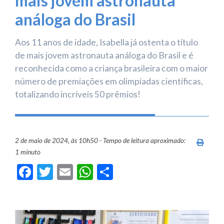
mais jovem astronauta
análoga do Brasil
Aos 11 anos de idade, Isabella já ostenta o título
de mais jovem astronauta análoga do Brasil e é
reconhecida como a criança brasileira com o maior
número de premiações em olimpíadas científicas,
totalizando incríveis 50 prêmios!
2 de maio de 2024, às 10h50 - Tempo de leitura aproximado:
Imprim
1 minuto
Facebook
Twitter
Email
WhatsApp
Share