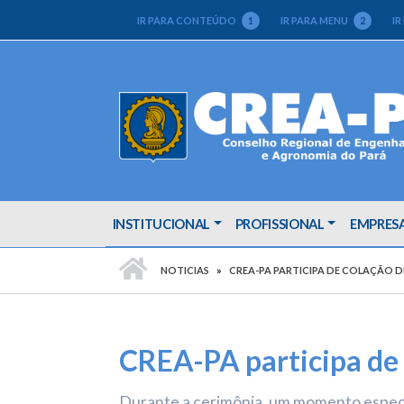
IR PARA CONTEÚDO
1
IR PARA MENU
2
IR
INSTITUCIONAL
PROFISSIONAL
EMPRES
PÁGINA INICIAL
NOTICIAS
CREA-PA PARTICIPA DE COLAÇÃO 
CREA-PA participa de
Durante a cerimônia, um momento especial