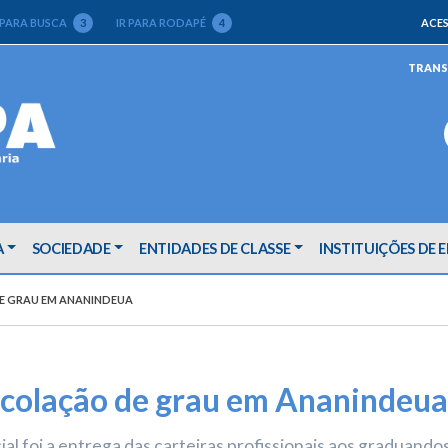
 PARA BUSCA
3
IR PARA RODAPÉ
4
ACES
TRANS
A
SOCIEDADE
ENTIDADES DE CLASSE
INSTITUIÇÕES DE 
DE GRAU EM ANANINDEUA
 colação de grau em Ananindeua
 foi a entrega das carteiras profissionais aos graduandos