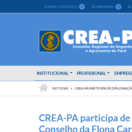
IR PARA CONTEÚDO
1
IR PARA MENU
2
IR
INSTITUCIONAL
PROFISSIONAL
EMPRES
PÁGINA INICIAL
NOTICIAS
CREA-PA PARTICIPA DE DIPLOMAÇÃ
CREA-PA participa de 
Conselho da Flona Car