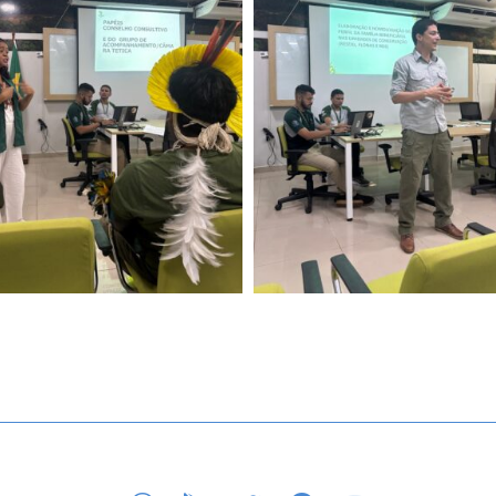
APP STORE
GOOGLE PLAY
TWITTER
FACEBOOK
YOUTUBE