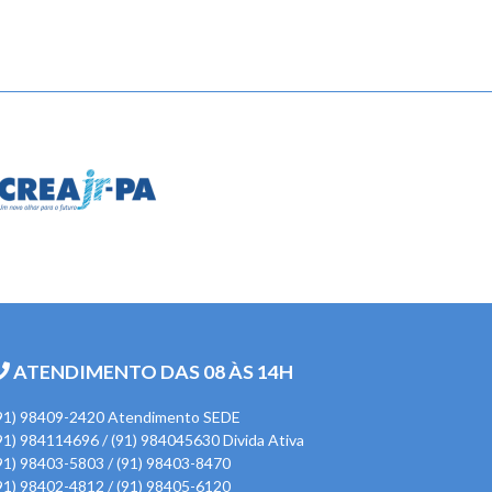
ATENDIMENTO DAS 08 ÀS 14H
91) 98409-2420 Atendimento SEDE
91) 984114696 / (91) 984045630 Divida Ativa
91) 98403-5803 / (91) 98403-8470
91) 98402-4812 / (91) 98405-6120