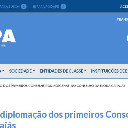
 PARA BUSCA
3
IR PARA RODAPÉ
4
ACES
TRANS
A
SOCIEDADE
ENTIDADES DE CLASSE
INSTITUIÇÕES DE 
O DOS PRIMEIROS CONSELHEIROS INDÍGENAS, NO CONSELHO DA FLONA CARAJÁS
diplomação dos primeiros Conse
ajás