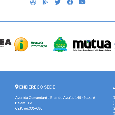
ENDEREÇO SEDE
Avenida Comandante Brás de Aguiar, 145 - Nazaré
(
Belém - PA
(
CEP: 66.035-080
(
(