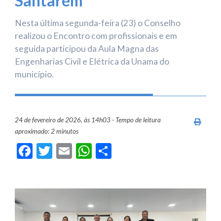
Santarém
Nesta última segunda-feira (23) o Conselho
realizou o Encontro com profissionais e em
seguida participou da Aula Magna das
Engenharias Civil e Elétrica da Unama do
município.
24 de fevereiro de 2026, às 14h03 - Tempo de leitura
Imprim
aproximado: 2 minutos
Facebook
Twitter
Email
WhatsApp
Share