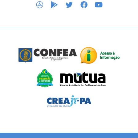
APP STORE
GOOGLE PLAY
TWITTER
FACEBOOK
YOUTUBE