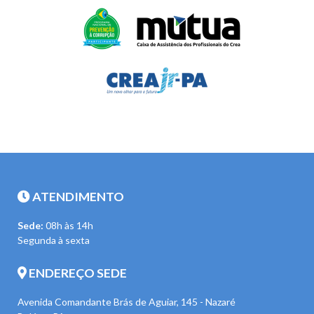
ATENDIMENTO
Sede:
08h às 14h
Segunda à sexta
ENDEREÇO SEDE
Avenida Comandante Brás de Aguiar, 145 - Nazaré