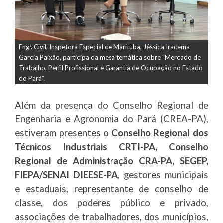
Engª. Civil, Inspetora Especial de Marituba, Jéssica Iracema
Garcia Paixão,
participa da mesa temática sobre “Mercado de
Trabalho, Perfil Profissional e Garantia de Ocupação no Estado
do Pará”.
Além da presença do Conselho Regional de
Engenharia e Agronomia do Pará (CREA-PA),
estiveram presentes o
Conselho Regional dos
Técnicos Industriais CRTI-PA, Conselho
Regional de Administração CRA-PA, SEGEP,
FIEPA/SENAI DIEESE-PA
, gestores municipais
e estaduais, representante de conselho de
classe, dos poderes público e privado,
associações de trabalhadores, dos municípios,