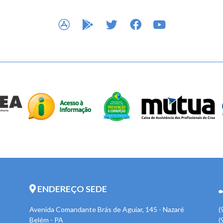
APP STORE
GOOGLE PLAY
TWITTER
FACEBOOK
YOUTUBE
ENDEREÇO SEDE
Avenida Comandante Brás de Aguiar, 145 - Nazaré
(
Belém - PA
(