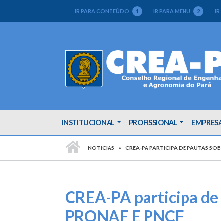
IR PARA CONTEÚDO
1
IR PARA MENU
2
IR
INSTITUCIONAL
PROFISSIONAL
EMPRES
PÁGINA INICIAL
NOTICIAS
CREA-PA PARTICIPA DE PAUTAS SOB
CREA-PA participa de p
PRONAF E PNCF