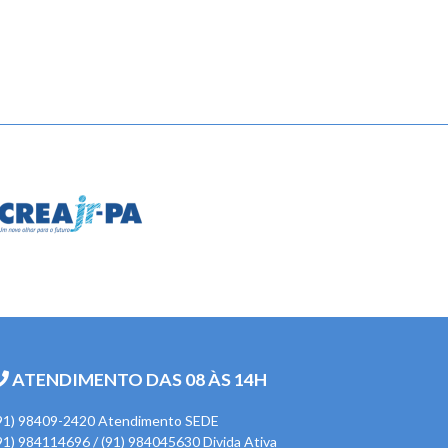
ATENDIMENTO DAS 08 ÀS 14H
91) 98409-2420 Atendimento SEDE
91) 984114696 / (91) 984045630 Divida Ativa