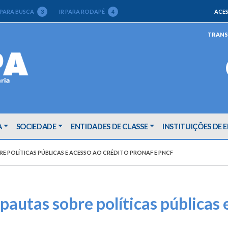
 PARA BUSCA
3
IR PARA RODAPÉ
4
ACES
TRANS
A
SOCIEDADE
ENTIDADES DE CLASSE
INSTITUIÇÕES DE 
RE POLÍTICAS PÚBLICAS E ACESSO AO CRÉDITO PRONAF E PNCF
autas sobre políticas públicas 