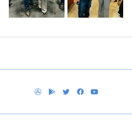
APP STORE
GOOGLE PLAY
TWITTER
FACEBOOK
YOUTUBE