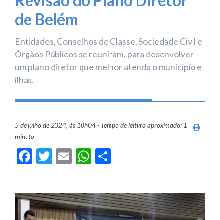
Revisão do Plano Diretor
de Belém
Entidades, Conselhos de Classe, Sociedade Civil e
Órgãos Públicos se reuniram, para desenvolver
um plano diretor que melhor atenda o município e
ilhas.
5 de julho de 2024, às 10h04 - Tempo de leitura aproximado: 1
Imprim
minuto
Facebook
Twitter
Email
WhatsApp
Share