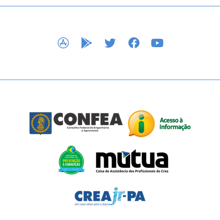
APP STORE
GOOGLE PLAY
TWITTER
FACEBOOK
YOUTUBE