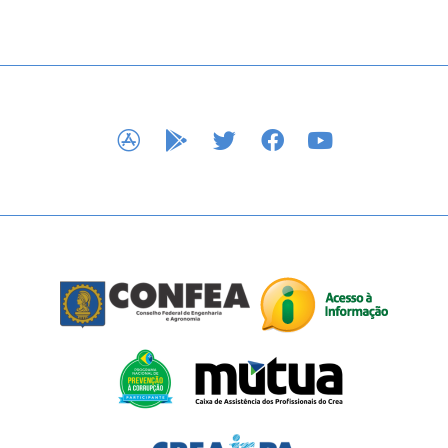
APP STORE
GOOGLE PLAY
TWITTER
FACEBOOK
YOUTUBE