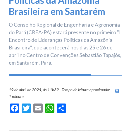
Políticas da Amazônia
Brasileira em Santarém
O Conselho Regional de Engenharia e Agronomia
do Pará (CREA-PA) estará presente no primeiro "I
Encontro de Lideranças Políticas da Amazônia
Brasileira", que acontecerá nos dias 25 e 26 de
abril no Centro de Convenções Sebastião Tapajós,
em Santarém, Pará.
19 de abril de 2024, às 11h39 - Tempo de leitura aproximado:
Imprim
1 minuto
Facebook
Twitter
Email
WhatsApp
Share