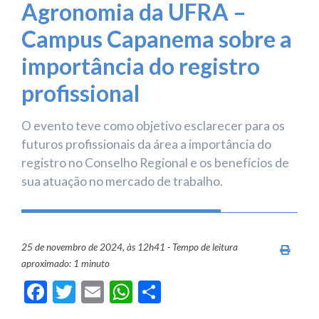
Agronomia da UFRA –
Campus Capanema sobre a
importância do registro
profissional
O evento teve como objetivo esclarecer para os
futuros profissionais da área a importância do
registro no Conselho Regional e os benefícios de
sua atuação no mercado de trabalho.
25 de novembro de 2024, às 12h41 - Tempo de leitura
Imprim
aproximado: 1 minuto
Facebook
Twitter
Email
WhatsApp
Share