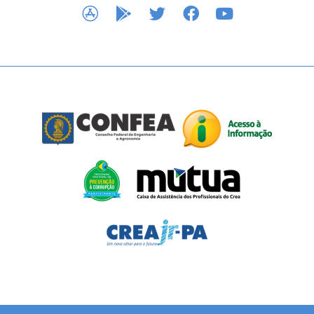
APP STORE
GOOGLE PLAY
TWITTER
FACEBOOK
YOUTUBE