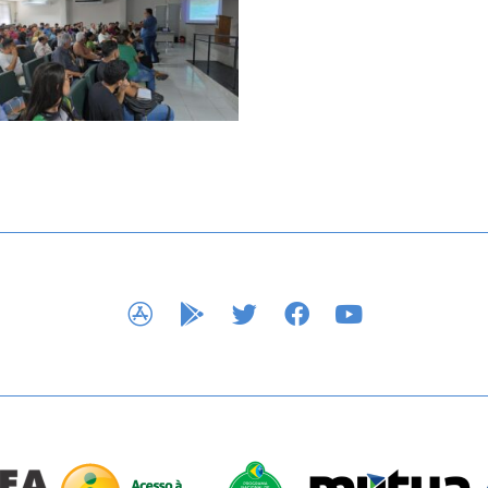
APP STORE
GOOGLE PLAY
TWITTER
FACEBOOK
YOUTUBE