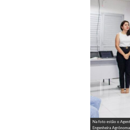
Na foto estão o Agent
Engenheira Agrônoma,