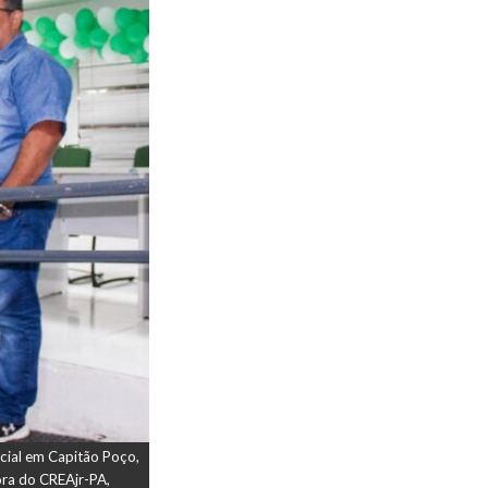
ecial em Capitão Poço,
ora do CREAjr-PA,