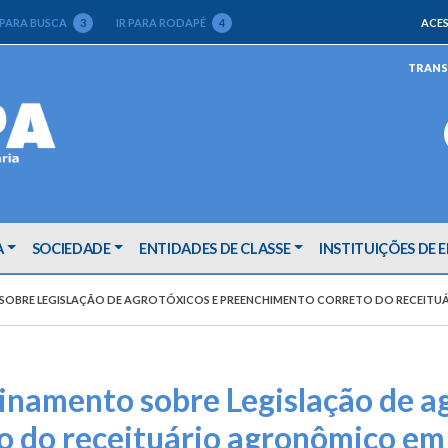
 PARA BUSCA
3
IR PARA RODAPÉ
4
ACES
TRANS
A
SOCIEDADE
ENTIDADES DE CLASSE
INSTITUIÇÕES DE 
SOBRE LEGISLAÇÃO DE AGROTÓXICOS E PREENCHIMENTO CORRETO DO RECEIT
namento sobre Legislação de ag
o do receituário agronômico em