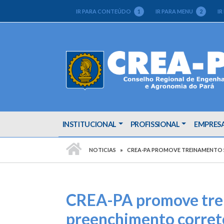
IR PARA CONTEÚDO
1
IR PARA MENU
2
IR
INSTITUCIONAL
PROFISSIONAL
EMPRES
PÁGINA INICIAL
NOTICIAS
CREA-PA PROMOVE TREINAMENTO 
CREA-PA promove trei
preenchimento corret