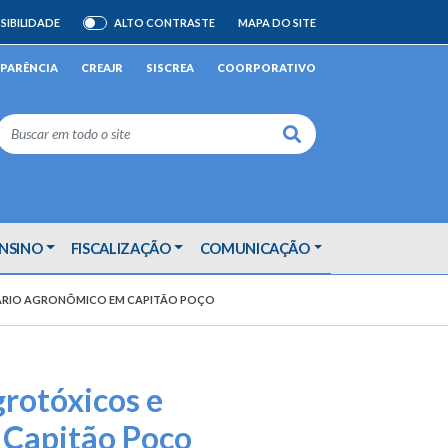
SIBILIDADE
ALTO CONTRASTE
MAPA DO SITE
ATIVAR/DESATIVAR
PARÊNCIA
CREAJR
SISCREA
COORPORATIVO
Buscar
ENSINO
FISCALIZAÇÃO
COMUNICAÇÃO
UÁRIO AGRONÔMICO EM CAPITÃO POÇO
rotóxicos e
 Capitão Poço