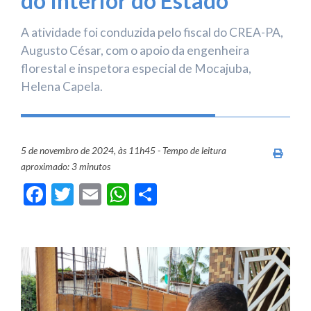
do Interior do Estado
A atividade foi conduzida pelo fiscal do CREA-PA,
Augusto César, com o apoio da engenheira
florestal e inspetora especial de Mocajuba,
Helena Capela.
5 de novembro de 2024, às 11h45 - Tempo de leitura
Imprim
aproximado: 3 minutos
Facebook
Twitter
Email
WhatsApp
Share