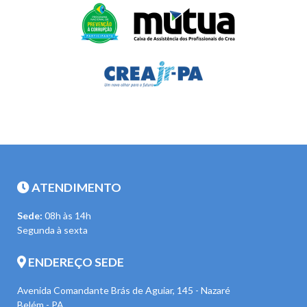
ATENDIMENTO
Sede:
08h às 14h
Segunda à sexta
ENDEREÇO SEDE
Avenida Comandante Brás de Aguiar, 145 - Nazaré
Belém - PA