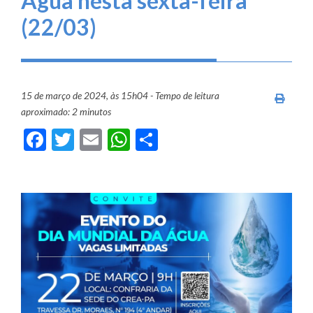
Água nesta sexta-feira
(22/03)
15 de março de 2024, às 15h04 - Tempo de leitura
Imprim
aproximado: 2 minutos
Facebook
Twitter
Email
WhatsApp
Share