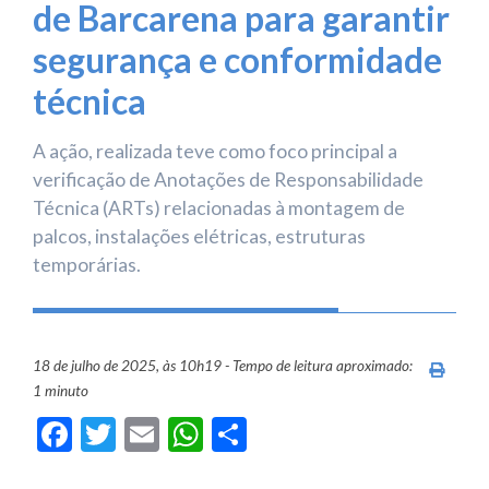
de Barcarena para garantir
segurança e conformidade
técnica
A ação, realizada teve como foco principal a
verificação de Anotações de Responsabilidade
Técnica (ARTs) relacionadas à montagem de
palcos, instalações elétricas, estruturas
temporárias.
18 de julho de 2025, às 10h19 - Tempo de leitura aproximado:
Imprim
1 minuto
Facebook
Twitter
Email
WhatsApp
Share