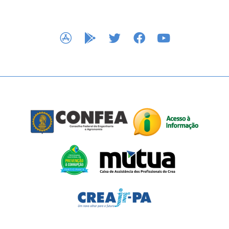
APP STORE
GOOGLE PLAY
TWITTER
FACEBOOK
YOUTUBE