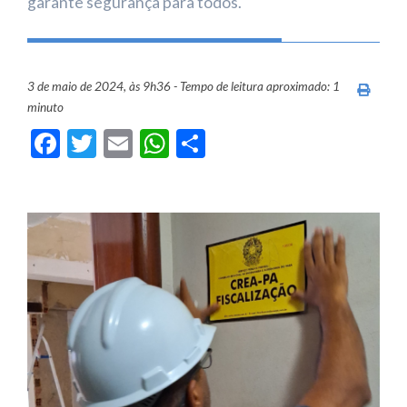
garante segurança para todos.
3 de maio de 2024, às 9h36 - Tempo de leitura aproximado: 1
Imprim
minuto
Facebook
Twitter
Email
WhatsApp
Share